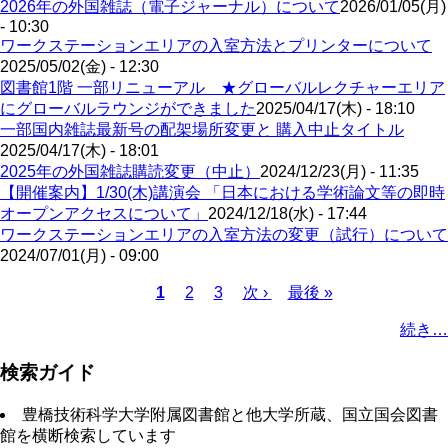
2026年の外国雑誌（電子ジャーナル）について
2026/01/05(月)
- 10:30
ワークステーションエリアの入室方法とプリンターについて
2025/05/02(金) - 12:30
図書館1階 一部リニューアル ★グローバルレクチャーエリア
にグローバルラウンジができました
2025/04/17(木) - 18:10
一部国内雑誌最新号の配架場所変更と 購入中止タイトル
2025/04/17(木) - 18:01
2025年の外国雑誌購読変更（中止）
2024/12/23(月) - 11:35
【開催案内】1/30(木)講演会 「日本における学術論文等の即時
オープンアクセスについて」
2024/12/18(水) - 17:44
ワークステーションエリアの入室方法の変更（試行）について
2024/07/01(月) - 09:00
Page
Page
カ
1
2
3
次
次 ›
最
最後 »
レ
ペ
終
ペ
続き…
ン
ー
ペ
ー
ト
ジ
ー
ジ
検索ガイド
ペ
ジ
送
ー
り
豊橋技術科学大学附属図書館と他大学所蔵、国立国会図書
ジ
館を横断検索しています