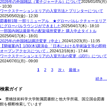
2026年の外国雑誌（電子ジャーナル）について
2026/01/05(月)
- 10:30
ワークステーションエリアの入室方法とプリンターについて
2025/05/02(金) - 12:30
図書館1階 一部リニューアル ★グローバルレクチャーエリア
にグローバルラウンジができました
2025/04/17(木) - 18:10
一部国内雑誌最新号の配架場所変更と 購入中止タイトル
2025/04/17(木) - 18:01
2025年の外国雑誌購読変更（中止）
2024/12/23(月) - 11:35
【開催案内】1/30(木)講演会 「日本における学術論文等の即時
オープンアクセスについて」
2024/12/18(水) - 17:44
ワークステーションエリアの入室方法の変更（試行）について
2024/07/01(月) - 09:00
Page
Page
カ
1
2
3
次
次 ›
最
最後 »
レ
ペ
終
ペ
続き…
ン
ー
ペ
ー
ト
ジ
ー
ジ
検索ガイド
ペ
ジ
送
ー
り
豊橋技術科学大学附属図書館と他大学所蔵、国立国会図書
ジ
館を横断検索しています