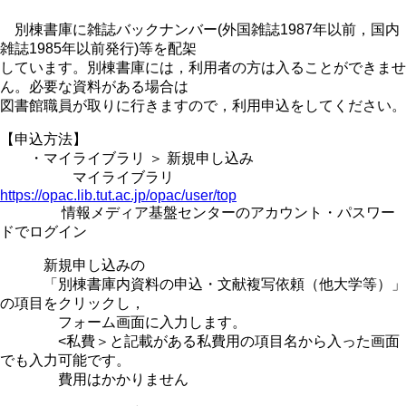
別棟書庫に雑誌バックナンバー(外国雑誌1987年以前，国内
雑誌1985年以前発行)等を配架
しています。別棟書庫には，利用者の方は入ることができませ
ん。必要な資料がある場合は
図書館職員が取りに行きますので，利用申込をしてください。
【申込方法】
・マイライブラリ ＞ 新規申し込み
マイライブラリ
https://opac.lib.tut.ac.jp/opac/user/top
情報メディア基盤センターのアカウント・パスワー
ドでログイン
新規申し込みの
「別棟書庫内資料の申込・文献複写依頼（他大学等）」
の項目をクリックし，
フォーム画面に入力します。
<私費＞と記載がある私費用の項目名から入った画面
でも入力可能です。
費用はかかりません